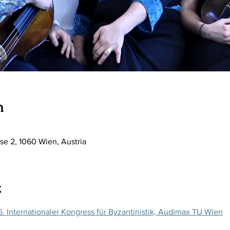
n
e 2, 1060 Wien, Austria
t
 Internationaler Kongress für Byzantinistik, Audimax TU Wien