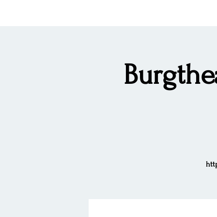
Burgthea
htt