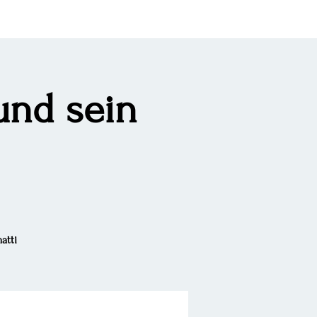
 und sein
atti