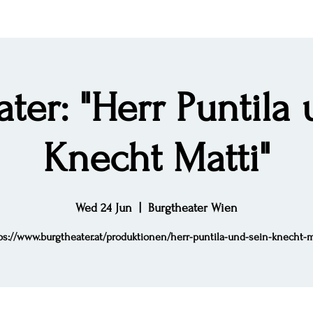
ter: "Herr Puntila
Knecht Matti"
Wed 24 Jun
  |  
Burgtheater Wien
ps://www.burgtheater.at/produktionen/herr-puntila-und-sein-knecht-m